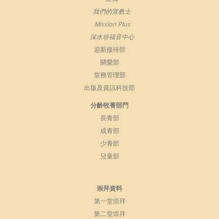
我們的宣教士
Mission Plus
深水埗福音中心
迎新接待部
關愛部
堂務管理部
出版及資訊科技部
分齡牧養部門
長青部
成青部
少青部
兒童部
崇拜資料
第一堂崇拜
第二堂崇拜