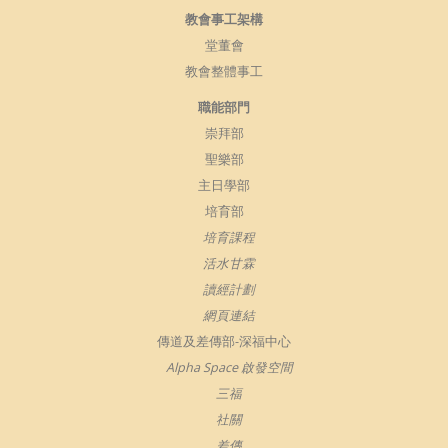
教會事工架構
堂董會
教會整體事工
職能部門
崇拜部
聖樂部
主日學部
培育部
培育課程
活水甘霖
讀經計劃
網頁連結
傳道及差傳部-深福中心
Alpha Space 啟發空間
三福
社關
差傳