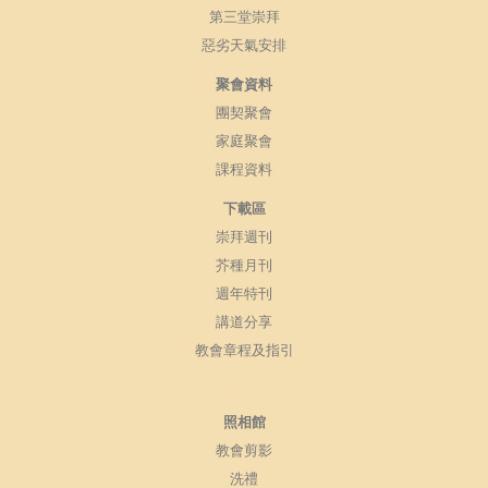
第三堂崇拜
惡劣天氣安排
聚會資料
團契聚會
家庭聚會
課程資料
下載區
崇拜週刊
芥種月刊
週年特刊
講道分享
教會章程及指引
照相館
教會剪影
洗禮