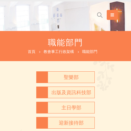
職能部門
首頁
教會事工行政架構
職能部門
聖樂部
出版及資訊科技部
主日學部
迎新接待部