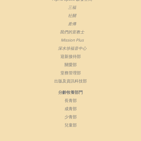
三福
社關
差傳
我們的宣教士
Mission Plus
深水埗福音中心
迎新接待部
關愛部
堂務管理部
出版及資訊科技部
分齡牧養部門
長青部
成青部
少青部
兒童部