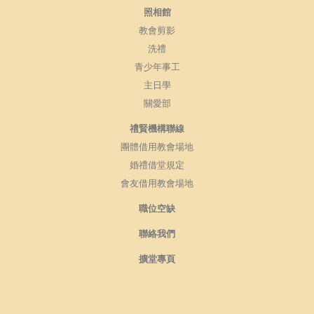
照相館
教會剪影
洗禮
青少年事工
主日學
關愛部
禮賢機構聯線
團體借用教會場地
婚禮借堂規定
會友借用教會場地
職位空缺
聯絡我們
擴堂專頁