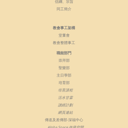
信綱、宗旨
同工簡介
教會事工架構
堂董會
教會整體事工
職能部門
崇拜部
聖樂部
主日學部
培育部
培育課程
活水甘霖
讀經計劃
網頁連結
傳道及差傳部-深福中心
Alpha Space 啟發空間