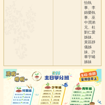
怡執
事、李
錦榮執
事、巫
中潤弟
兄、杜
劉仁愛
姊妹、
黃區靜
儀姊
妹、許
畢宇晞
姊妹