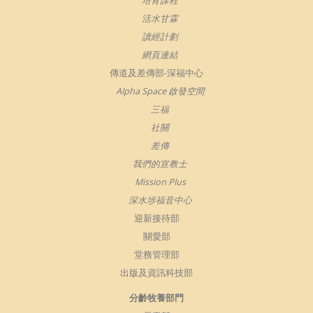
培育課程
活水甘霖
讀經計劃
網頁連結
傳道及差傳部-深福中心
Alpha Space 啟發空間
三福
社關
差傳
我們的宣教士
Mission Plus
深水埗福音中心
迎新接待部
關愛部
堂務管理部
出版及資訊科技部
分齡牧養部門