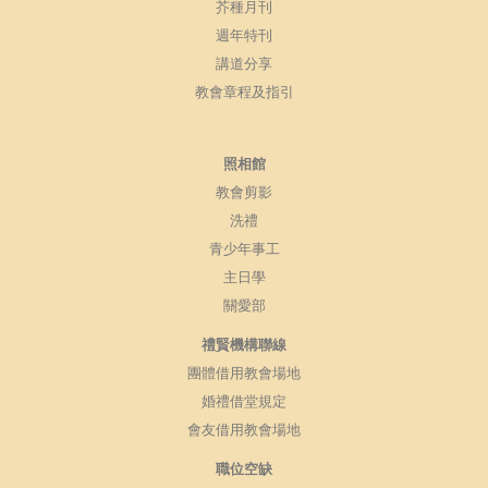
芥種月刊
週年特刊
講道分享
教會章程及指引
照相館
教會剪影
洗禮
青少年事工
主日學
關愛部
禮賢機構聯線
團體借用教會場地
婚禮借堂規定
會友借用教會場地
職位空缺