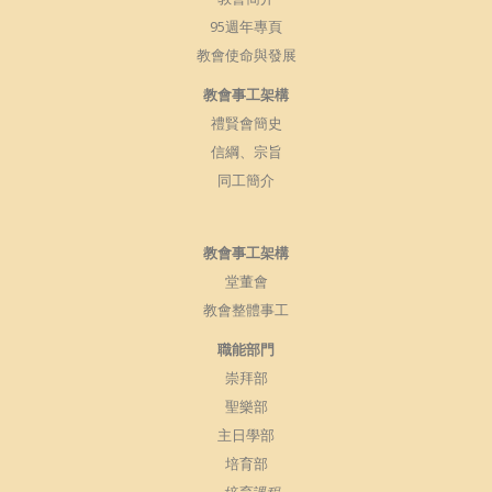
95週年專頁
教會使命與發展
教會事工架構
禮賢會簡史
信綱、宗旨
同工簡介
教會事工架構
堂董會
教會整體事工
職能部門
崇拜部
聖樂部
主日學部
培育部