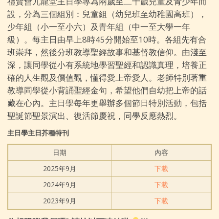
禮賢會九龍堂主日學專為兩歲至二十歲兒童及青少年而
設，分為三個組別：兒童組（幼兒班至幼稚園高班），
少年組（小一至小六）及青年組（中一至大學一年
級）。每主日由早上8時45分開始至10時。各組先有合
班崇拜，然後分班教導聖經故事和基督教信仰。由淺至
深，讓同學從小有系統地學習聖經和認識真理，培養正
確的人生觀及價值觀，懂得愛上帝愛人。老師特別著重
教導同學從小背誦聖經金句，希望他們自幼把上帝的話
藏在心內。主日學每年更舉辦多個節日特別活動，包括
聖誕節聖景演出、復活節慶祝，同學反應熱烈。
主日學主日芥種特刊
日期
內容
2025年9月
下載
2024年9月
下載
2023年9月
下載