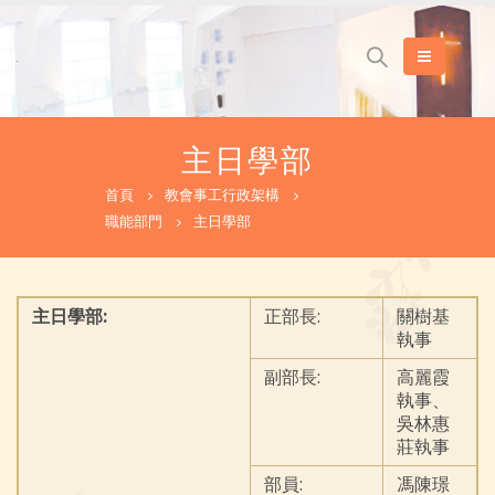
主日學部
首頁
教會事工行政架構
職能部門
主日學部
主日學部:
正部長:
關樹基
執事
副部長:
高麗霞
執事、
吳林惠
莊執事
部員:
馮陳璟