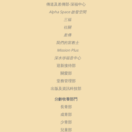
傳道及差傳部-深福中心
Alpha Space 啟發空間
三福
社關
差傳
我們的宣教士
Mission Plus
深水埗福音中心
迎新接待部
關愛部
堂務管理部
出版及資訊科技部
分齡牧養部門
長青部
成青部
少青部
兒童部