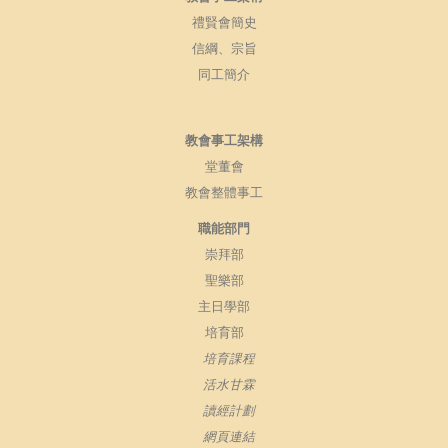
禮賢會簡史
信綱、宗旨
同工簡介
教會事工架構
堂董會
教會整體事工
職能部門
崇拜部
聖樂部
主日學部
培育部
培育課程
活水甘霖
讀經計劃
網頁連結