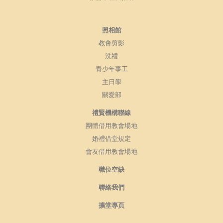
照相館
教會剪影
洗禮
青少年事工
主日學
關愛部
禮賢機構聯線
團體借用教會場地
婚禮借堂規定
會友借用教會場地
職位空缺
聯絡我們
擴堂專頁