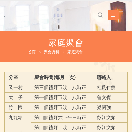
家庭聚會
首頁
聚會資料
家庭聚會
分區
聚會時間(每月一次)
聯絡人
又一村
第三個禮拜五晚上八時正
杜劉仁愛
太 子
第一個禮拜五晚上八時正
曾文傑
竹 園
第二個禮拜五晚上八時正
梁國強
九龍塘
第四個禮拜六下午三時正
彭江文娟
第四個禮拜二晚上八時正
彭江文娟