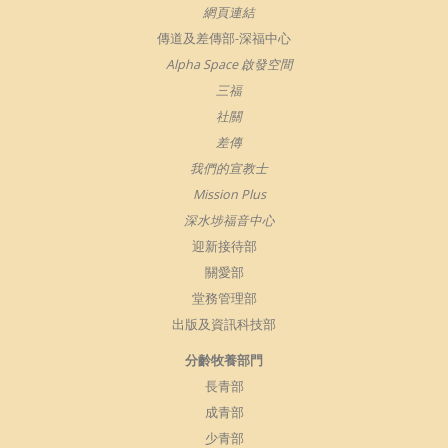
網頁連結
傳道及差傳部-深福中心
Alpha Space 啟發空間
三福
社關
差傳
我們的宣教士
Mission Plus
深水埗福音中心
迎新接待部
關愛部
堂務管理部
出版及資訊科技部
分齡牧養部門
長青部
成青部
少青部