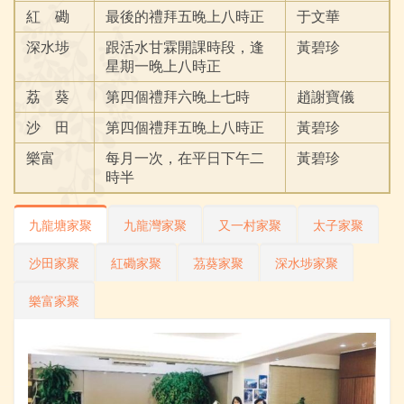
紅 磡
最後的禮拜五晚上八時正
于文華
深水埗
跟活水甘霖開課時段，逢
黃碧珍
星期一晚上八時正
荔 葵
第四個禮拜六晚上七時
趙謝寶儀
沙 田
第四個禮拜五晚上八時正
黃碧珍
樂富
每月一次，在平日下午二
黃碧珍
時半
九龍塘家聚
九龍灣家聚
又一村家聚
太子家聚
沙田家聚
紅磡家聚
茘葵家聚
深水埗家聚
樂富家聚