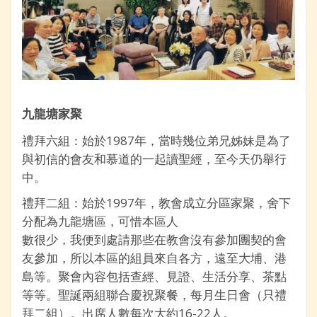
九龍塘家聚
禮拜六組：始於1987年，當時幾位弟兄姊妹是為了
與初信的會友和慕道的一起讀聖經，至今天仍舉行
中。
禮拜二組：始於1997年，教會成立分區家聚，舍下
分配為九龍塘區，可惜本區人
數很少，我便到處請那些在教會沒有參加團契的會
友參加，所以本區的組員來自各方，遠至大埔、港
島等。聚會內容包括查經、見證、生活分享、茶點
等等。聖誕兩組聯合慶祝聚餐，每月生日會（只禮
拜二組）。出席人數每次大約16-22人。