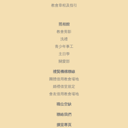
教會章程及指引
照相館
教會剪影
洗禮
青少年事工
主日學
關愛部
禮賢機構聯線
團體借用教會場地
婚禮借堂規定
會友借用教會場地
職位空缺
聯絡我們
擴堂專頁