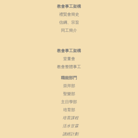
教會事工架構
禮賢會簡史
信綱、宗旨
同工簡介
教會事工架構
堂董會
教會整體事工
職能部門
崇拜部
聖樂部
主日學部
培育部
培育課程
活水甘霖
讀經計劃