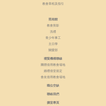
教會章程及指引
照相館
教會剪影
洗禮
青少年事工
主日學
關愛部
禮賢機構聯線
團體借用教會場地
婚禮借堂規定
會友借用教會場地
職位空缺
聯絡我們
擴堂專頁