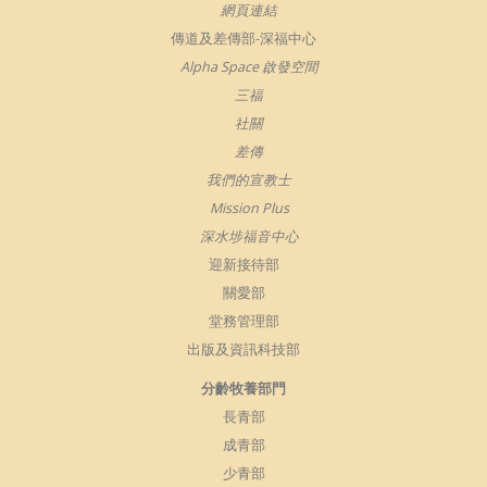
網頁連結
傳道及差傳部-深福中心
Alpha Space 啟發空間
三福
社關
差傳
我們的宣教士
Mission Plus
深水埗福音中心
迎新接待部
關愛部
堂務管理部
出版及資訊科技部
分齡牧養部門
長青部
成青部
少青部