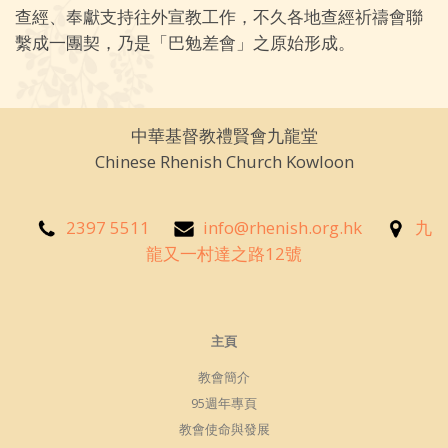
查經、奉獻支持往外宣教工作，不久各地查經祈禱會聯
繫成一團契，乃是「巴勉差會」之原始形成。
中華基督教禮賢會九龍堂
Chinese Rhenish Church Kowloon
2397 5511
info@rhenish.org.hk
九
龍又一村達之路12號
主頁
教會簡介
95週年專頁
教會使命與發展