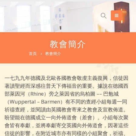
教會簡介
首頁
教會簡介
一七九九年德國及北歐各國教會敬虔主義復興，信徒因
著讀聖經而深感往普天下傳福音的重要。據說在德國西
部萊因河（Rhine）旁之萊因省的烏柏圖 –– 巴勉城
（Wuppertal – Barmen）有不同的查經小組每週一同
祈禱查經，並閱讀由英國教會寄來之教會及宣教佈道。
盼望能在德國成立一向外佈道會（差會）。小組每次聚
會皆有奉獻，並將奉獻寄交英國向外佈道會，因著這些
信徒的影響，在附近城市亦有同樣的小組聚會，祈禱、