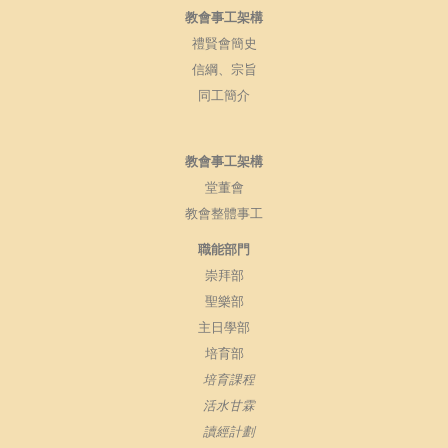
教會事工架構
禮賢會簡史
信綱、宗旨
同工簡介
教會事工架構
堂董會
教會整體事工
職能部門
崇拜部
聖樂部
主日學部
培育部
培育課程
活水甘霖
讀經計劃