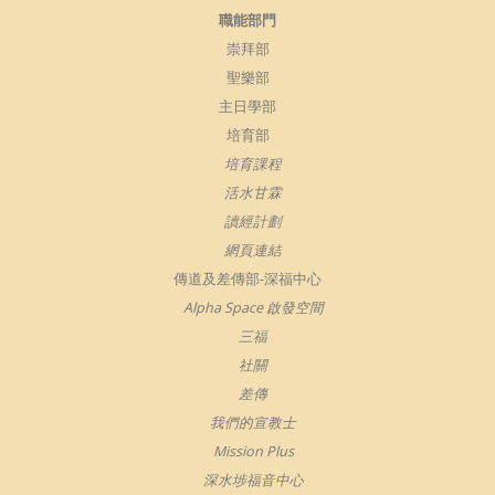
職能部門
崇拜部
聖樂部
主日學部
培育部
培育課程
活水甘霖
讀經計劃
網頁連結
傳道及差傳部-深福中心
Alpha Space 啟發空間
三福
社關
差傳
我們的宣教士
Mission Plus
深水埗福音中心