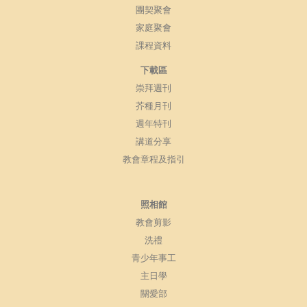
團契聚會
家庭聚會
課程資料
下載區
崇拜週刊
芥種月刊
週年特刊
講道分享
教會章程及指引
照相館
教會剪影
洗禮
青少年事工
主日學
關愛部