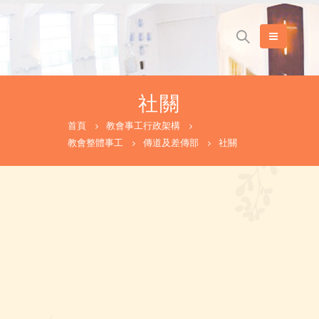
社關
首頁
教會事工行政架構
教會整體事工
傳道及差傳部
社關