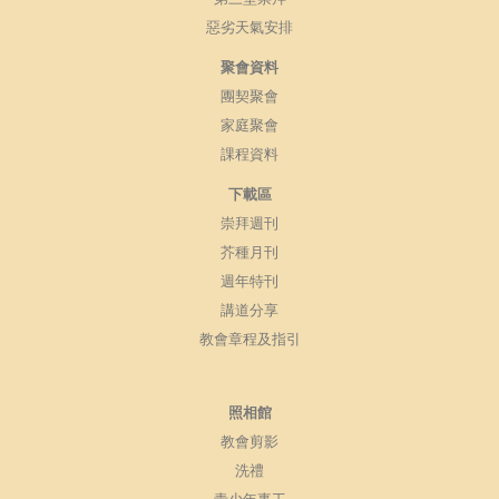
惡劣天氣安排
聚會資料
團契聚會
家庭聚會
課程資料
下載區
崇拜週刊
芥種月刊
週年特刊
講道分享
教會章程及指引
照相館
教會剪影
洗禮