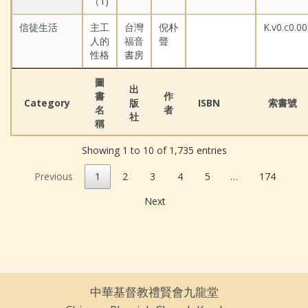
（1)
信徒生活
主工
台灣
倪朴
K.v0.c0.0
人的
福音
聲
性格
書房
圖
出
書
作
Category
版
ISBN
索書號
名
者
社
稱
Showing 1 to 10 of 1,735 entries
Previous
1
2
3
4
5
…
174
Next
中華基督教禮賢會九龍堂