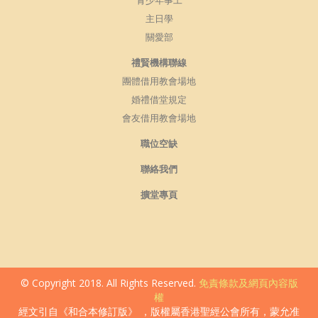
青少年事工
主日學
關愛部
禮賢機構聯線
團體借用教會場地
婚禮借堂規定
會友借用教會場地
職位空缺
聯絡我們
擴堂專頁
© Copyright 2018. All Rights Reserved.
免責條款及網頁內容版
權
經文引自《和合本修訂版》 ，版權屬香港聖經公會所有，蒙允准