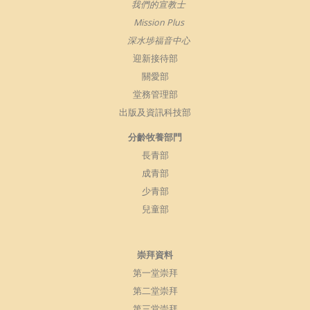
我們的宣教士
Mission Plus
深水埗福音中心
迎新接待部
關愛部
堂務管理部
出版及資訊科技部
分齡牧養部門
長青部
成青部
少青部
兒童部
崇拜資料
第一堂崇拜
第二堂崇拜
第三堂崇拜