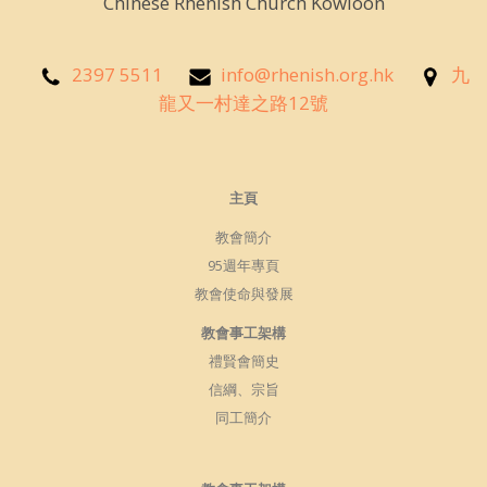
Chinese Rhenish Church Kowloon
2397 5511
info@rhenish.org.hk
九
龍又一村達之路12號
主頁
教會簡介
95週年專頁
教會使命與發展
教會事工架構
禮賢會簡史
信綱、宗旨
同工簡介