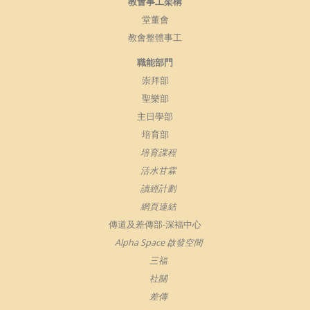
教會事工架構
堂董會
教會整體事工
職能部門
崇拜部
聖樂部
主日學部
培育部
培育課程
活水甘霖
讀經計劃
網頁連結
傳道及差傳部-深福中心
Alpha Space 啟發空間
三福
社關
差傳