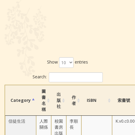
Show
entries
Search:
圖
出
書
作
Category
版
ISBN
索書號
名
者
社
稱
信徒生活
人際
校園
李順
K.v0.c0.0
關係
書房
長
出版