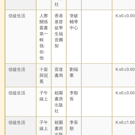
社
信徒生活
人際
香港
突破
K.v0.c0.0
關係
基督
輔導
叢書
徒學
中心
第一
生福
輯
音團
我‧
契
你‧
他
信徒生活
十架
宣道
劉福
K.v0.c0.0
與冠
書局
羣
冕
信徒生活
子午
校園
李順
K.v0.c0.0
線上
書房
長
出版
社
信徒生活
子午
校園
李長
K.v0.c1.0
線上
書房
順
出版