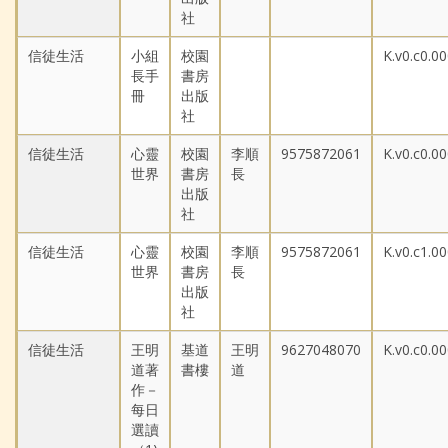
社
信徒生活
小組
校園
K.v0.c0.0
長手
書房
冊
出版
社
信徒生活
心靈
校園
李順
9575872061
K.v0.c0.0
世界
書房
長
出版
社
信徒生活
心靈
校園
李順
9575872061
K.v0.c1.0
世界
書房
長
出版
社
信徒生活
王明
基道
王明
9627048070
K.v0.c0.0
道著
書樓
道
作－
每日
選讀