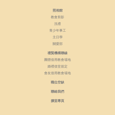
照相館
教會剪影
洗禮
青少年事工
主日學
關愛部
禮賢機構聯線
團體借用教會場地
婚禮借堂規定
會友借用教會場地
職位空缺
聯絡我們
擴堂專頁