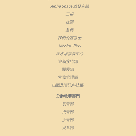
Alpha Space 啟發空間
三福
社關
差傳
我們的宣教士
Mission Plus
深水埗福音中心
迎新接待部
關愛部
堂務管理部
出版及資訊科技部
分齡牧養部門
長青部
成青部
少青部
兒童部