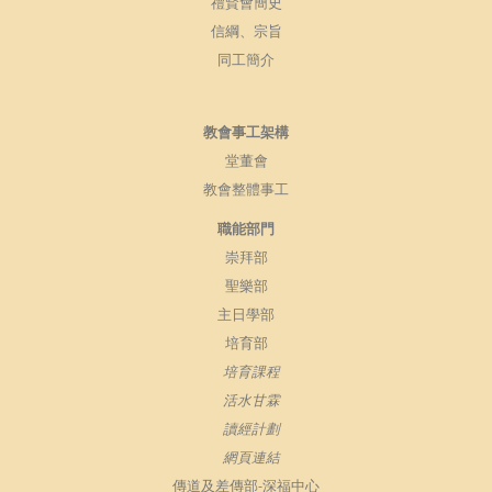
禮賢會簡史
信綱、宗旨
同工簡介
教會事工架構
堂董會
教會整體事工
職能部門
崇拜部
聖樂部
主日學部
培育部
培育課程
活水甘霖
讀經計劃
網頁連結
傳道及差傳部-深福中心