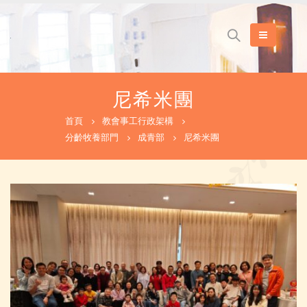
尼希米團
首頁
教會事工行政架構
分齡牧養部門
成青部
尼希米團