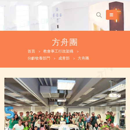
方舟團
首頁
教會事工行政架構
分齡牧養部門
成青部
方舟團