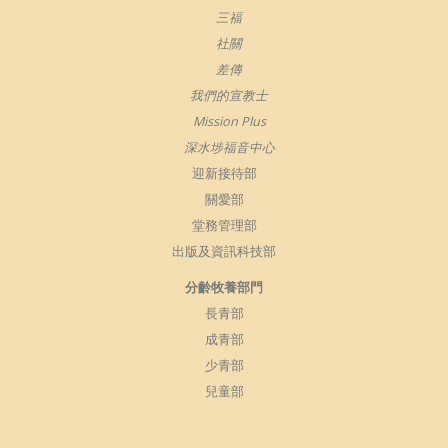
三福
社關
差傳
我們的宣教士
Mission Plus
深水埗福音中心
迎新接待部
關愛部
堂務管理部
出版及資訊科技部
分齡牧養部門
長青部
成青部
少青部
兒童部