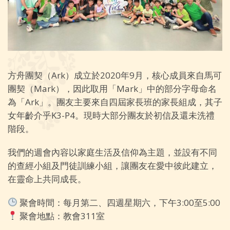
方舟團契（Ark）成立於2020年9月，核心成員來自馬可
團契（Mark），因此取用「Mark」中的部分字母命名
為「Ark」。團友主要來自四屆家長班的家長組成，其子
女年齡介乎K3-P4。現時大部分團友於初信及還未洗禮
階段。
我們的週會內容以家庭生活及信仰為主題，並設有不同
的查經小組及門徒訓練小組，讓團友在愛中彼此建立，
在靈命上共同成長。
聚會時間：每月第二、四週星期六，下午3:00至5:00
聚會地點：教會311室