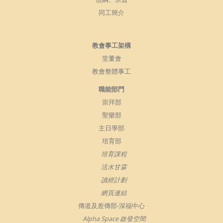
同工簡介
教會事工架構
堂董會
教會整體事工
職能部門
崇拜部
聖樂部
主日學部
培育部
培育課程
活水甘霖
讀經計劃
網頁連結
傳道及差傳部-深福中心
Alpha Space 啟發空間