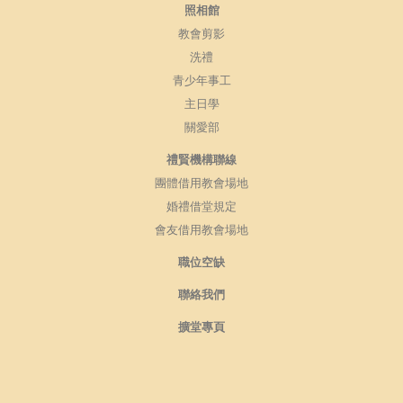
照相館
教會剪影
洗禮
青少年事工
主日學
關愛部
禮賢機構聯線
團體借用教會場地
婚禮借堂規定
會友借用教會場地
職位空缺
聯絡我們
擴堂專頁