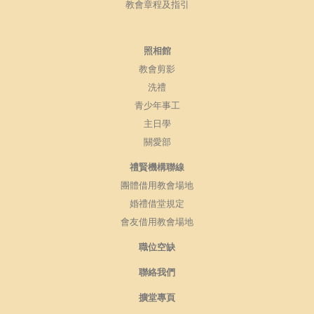
教會章程及指引
照相館
教會剪影
洗禮
青少年事工
主日學
關愛部
禮賢機構聯線
團體借用教會場地
婚禮借堂規定
會友借用教會場地
職位空缺
聯絡我們
擴堂專頁