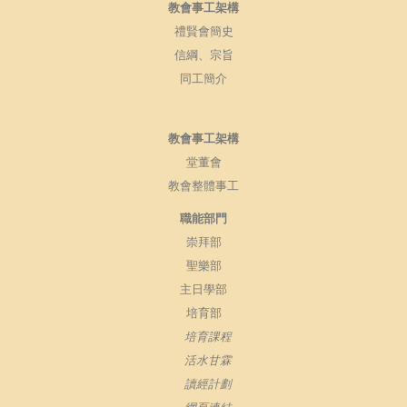
教會事工架構
禮賢會簡史
信綱、宗旨
同工簡介
教會事工架構
堂董會
教會整體事工
職能部門
崇拜部
聖樂部
主日學部
培育部
培育課程
活水甘霖
讀經計劃