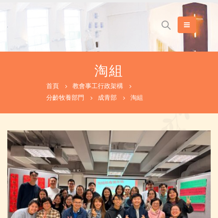
淘組
首頁
教會事工行政架構
分齡牧養部門
成青部
淘組