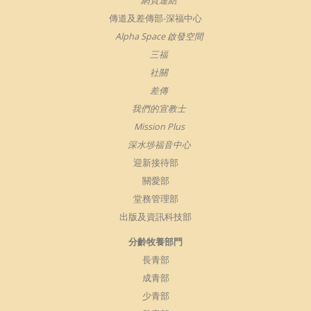
網頁連結
傳道及差傳部-深福中心
Alpha Space 啟發空間
三福
社關
差傳
我們的宣教士
Mission Plus
深水埗福音中心
迎新接待部
關愛部
堂務管理部
出版及資訊科技部
分齡牧養部門
長青部
成青部
少青部