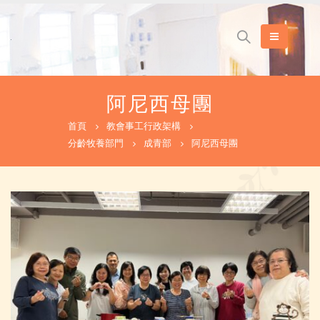
阿尼西母團
首頁
教會事工行政架構
分齡牧養部門
成青部
阿尼西母團