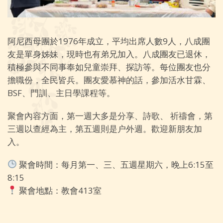
阿尼西母團於1976年成立，平均出席人數9人，八成團
友是單身姊妹，現時也有弟兄加入。八成團友已退休，
積極參與不同事奉如兒童崇拜、探訪等。每位團友也分
擔職份，全民皆兵。團友愛慕神的話，參加活水甘霖、
BSF、門訓、主日學課程等。
聚會內容方面，第一週大多是分享、詩歌、 祈禱會，第
三週以查經為主，第五週則是户外週。歡迎新朋友加
入。
聚會時間：每月第一、三、五週星期六，晚上6:15至
8:15
聚會地點：教會413室