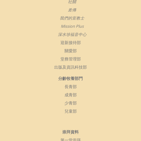
社關
差傳
我們的宣教士
Mission Plus
深水埗福音中心
迎新接待部
關愛部
堂務管理部
出版及資訊科技部
分齡牧養部門
長青部
成青部
少青部
兒童部
崇拜資料
第一堂崇拜