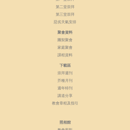
第二堂崇拜
第三堂崇拜
惡劣天氣安排
聚會資料
團契聚會
家庭聚會
課程資料
下載區
崇拜週刊
芥種月刊
週年特刊
講道分享
教會章程及指引
照相館
教會剪影