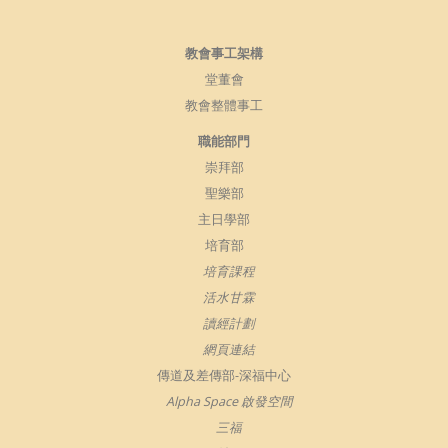
教會事工架構
堂董會
教會整體事工
職能部門
崇拜部
聖樂部
主日學部
培育部
培育課程
活水甘霖
讀經計劃
網頁連結
傳道及差傳部-深福中心
Alpha Space 啟發空間
三福